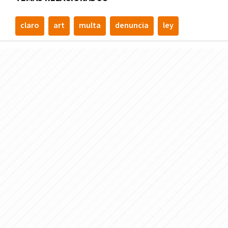
claro
art
multa
denuncia
ley