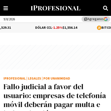
Agreganos
library_add
9/8/2026
DÓLAR CCL
-1.25%
$1,556.14
BITCOIN
0.06%
$65,
IPROFESIONAL
|
LEGALES
|
POR UNANIMIDAD
Fallo judicial a favor del
usuario: empresas de telefonía
móvil deberán pagar multa e