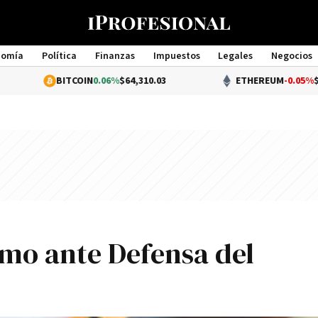
nomía
Política
Finanzas
Impuestos
Legales
Negocios
Management
BITCOIN
0.06%
$64,310.03
ETHEREUM
-0.05%
$1,898.56
amo ante Defensa del