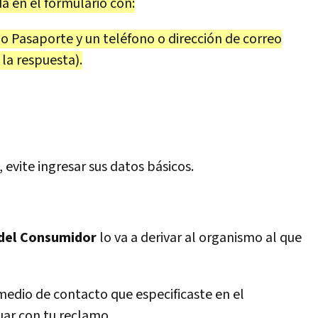
a en el formulario con:
 Pasaporte y un teléfono o dirección de correo
 la respuesta).
, evite ingresar sus datos básicos.
 del Consumidor
lo va a derivar al organismo al que
 medio de contacto que especificaste en el
uar con tu reclamo.