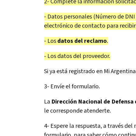
2- Complete la información solicitad
- Datos personales (Número de DNI o
electrónico de contacto para recibir
- Los
datos del reclamo
.
- Los datos del proveedor.
Si ya está registrado en Mi Argentina
3- Envíe el formulario.
La
Dirección Nacional de Defensa
le corresponde atenderte.
4- Espere la respuesta, a través del
formulario, para saber cómo contin