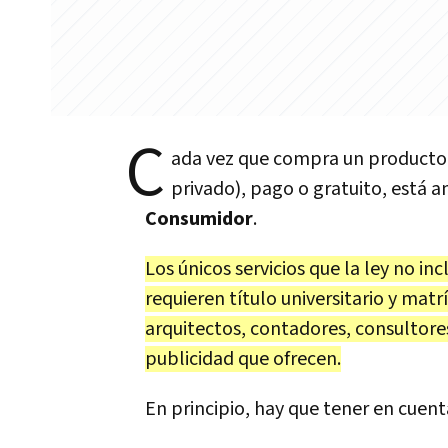
C
ada vez que compra un producto (
privado), pago o gratuito, está 
Consumidor
.
Los únicos servicios que la ley no in
requieren título universitario y matr
arquitectos, contadores, consultores
publicidad que ofrecen.
En principio, hay que tener en cuen