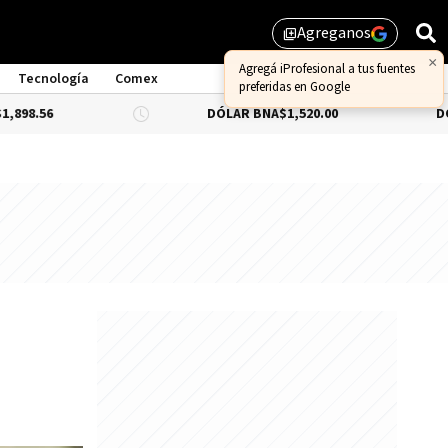
Agreganos
library_add
×
Agregá iProfesional a tus fuentes
Tecnología
Comex
preferidas en Google
DÓLAR BNA
$1,520.00
DÓLAR BLUE
-