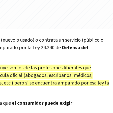
nuevo o usado) o contrata un servicio (público o
amparado por la Ley 24.240 de
Defensa del
cluye son los de las profesiones liberales que
ícula oficial (abogados, escribanos, médicos,
, etc.) pero sí se encuentra amparado por esa ley la
ta que
el consumidor puede exigir
: