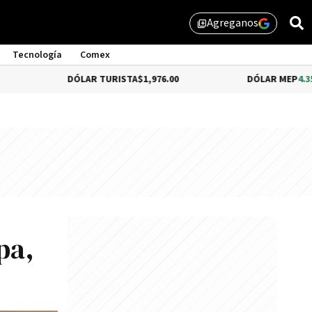
Agreganos
library_add
Tecnología
Comex
DÓLAR TURISTA
$1,976.00
DÓLAR MEP
4.35%
$1,579.4
pa,