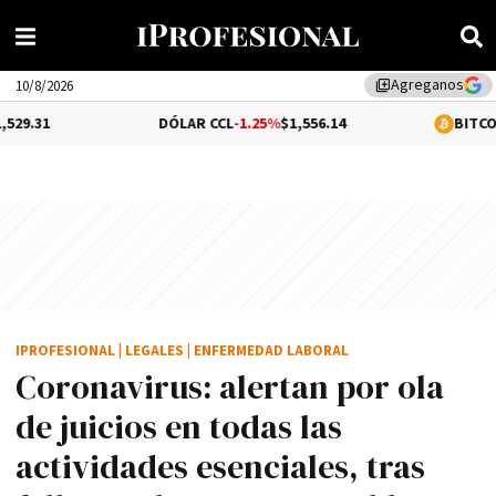
Agreganos
library_add
10/8/2026
DÓLAR CCL
-1.25%
$1,556.14
BITCOIN
-0.01%
$65
IPROFESIONAL
|
LEGALES
|
ENFERMEDAD LABORAL
Coronavirus: alertan por ola
de juicios en todas las
actividades esenciales, tras