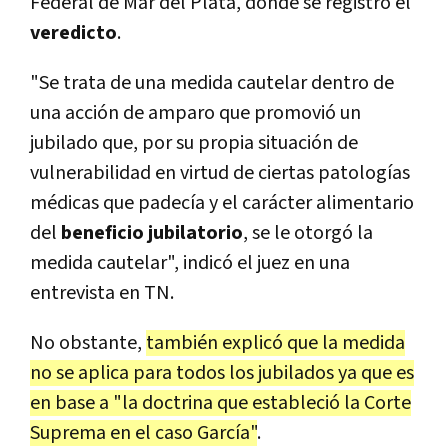
Federal de Mar del Plata, donde se registró el
veredicto
.
"Se trata de una medida cautelar dentro de
una acción de amparo que promovió un
jubilado que, por su propia situación de
vulnerabilidad en virtud de ciertas patologías
médicas que padecía y el carácter alimentario
del
beneficio jubilatorio
, se le otorgó la
medida cautelar", indicó el juez en una
entrevista en TN.
No obstante,
también explicó que la medida
no se aplica para todos los jubilados ya que es
en base a "la doctrina que estableció la Corte
Suprema en el caso García"
.