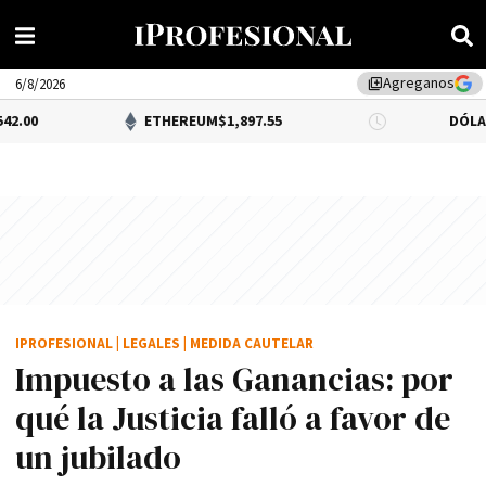
Agreganos
library_add
6/8/2026
ETHEREUM
$1,897.55
DÓLAR BNA
0.34%
$
IPROFESIONAL
|
LEGALES
|
MEDIDA CAUTELAR
Impuesto a las Ganancias: por
qué la Justicia falló a favor de
un jubilado