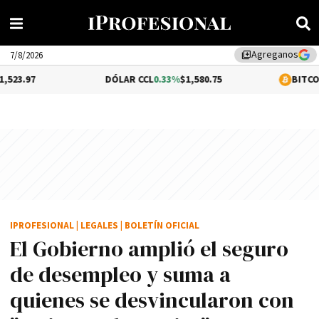
Agreganos
library_add
7/8/2026
DÓLAR CCL
0.33%
$1,580.75
BITCOIN
0.86%
$64,
IPROFESIONAL
|
LEGALES
|
BOLETÍN OFICIAL
El Gobierno amplió el seguro
de desempleo y suma a
quienes se desvincularon con