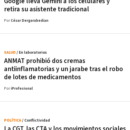
Google lleva Gemini a los celulares y
retira su asistente tradicional
Por
César Dergarabedian
SALUD
/ En laboratorios
ANMAT prohibió dos cremas
antiinflamatorias y un jarabe tras el robo
de lotes de medicamentos
Por
iProfesional
POLÍTICA
/ Conflictividad
La CGT, las CTA y los movimientos sociales