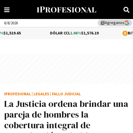
Agreganos
library_add
6/8/2026
DÓLAR CCL
1.06%
$1,576.19
BITCOIN
0.2%
$64
IPROFESIONAL
|
LEGALES
|
FALLO JUDICIAL
La Justicia ordena brindar una
pareja de hombres la
cobertura integral de