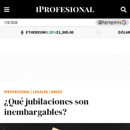
Agreganos
library_add
7/8/2026
ETHEREUM
0.28%
$1,905.00
DÓLAR BNA
$1,520.
IPROFESIONAL
|
LEGALES
|
ANSES
¿Qué jubilaciones son
inembargables?