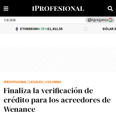
Agreganos
library_add
7/8/2026
ETHEREUM
0.73%
$1,911.55
DÓLAR BNA
0.34
IPROFESIONAL
|
LEGALES
|
COLUMNA
Finaliza la verificación de
crédito para los acreedores de
Wenance