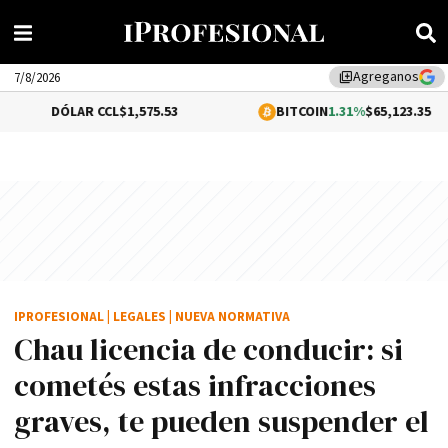
Agreganos
library_add
7/8/2026
LAR CCL
$1,575.53
BITCOIN
1.31%
$65,123.35
IPROFESIONAL
|
LEGALES
|
NUEVA NORMATIVA
Chau licencia de conducir: si
cometés estas infracciones
graves, te pueden suspender el