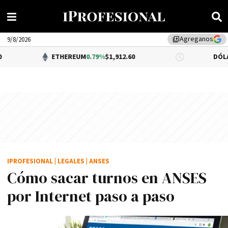
Agreganos
library_add
9/8/2026
ETHEREUM
0.79%
$1,912.60
DÓLAR BNA
$1,52
IPROFESIONAL
|
LEGALES
|
ANSES
Cómo sacar turnos en ANSES
por Internet paso a paso