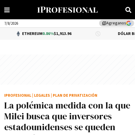
Agreganos
library_add
7/8/2026
ETHEREUM
0.86%
$1,913.96
DÓLAR BNA
0.34%
$1,5
IPROFESIONAL
|
LEGALES
|
PLAN DE PRIVATIZACIÓN
La polémica medida con la que
Milei busca que inversores
estadounidenses se queden