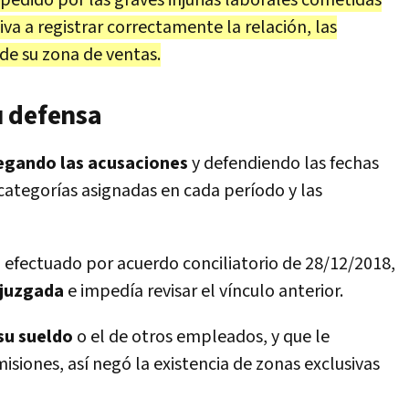
spedido por las graves injurias laborales cometidas
va a registrar correctamente la relación, las
n de su zona de ventas.
u defensa
egando las acusaciones
y defendiendo las fechas
 categorías asignadas en cada período y las
a efectuado por acuerdo conciliatorio de 28/12/2018,
 juzgada
e impedía revisar el vínculo anterior.
su sueldo
o el de otros empleados, y que le
isiones, así negó la existencia de zonas exclusivas