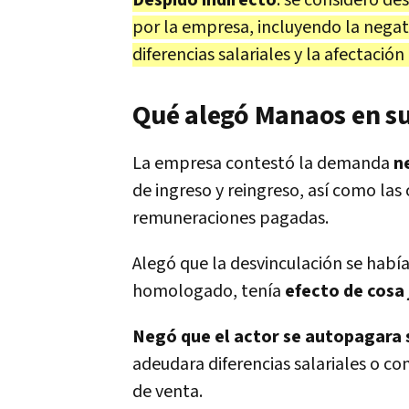
Despido indirecto
: se consideró de
por la empresa, incluyendo la negati
diferencias salariales y la afectació
Qué alegó Manaos en s
La empresa contestó la demanda
n
de ingreso y reingreso, así como las
remuneraciones pagadas.
Alegó que la desvinculación se habí
homologado, tenía
efecto de cosa
Negó que el actor se autopagara 
adeudara diferencias salariales o com
de venta.