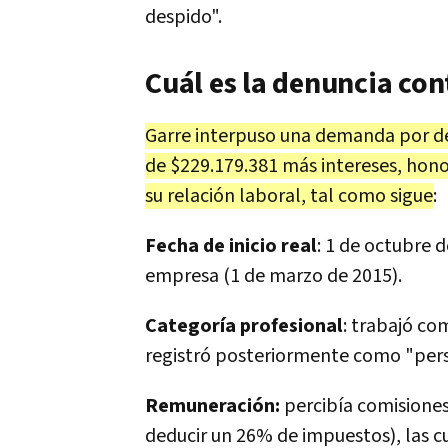
despido".
Cuál es la denuncia co
Garre interpuso una demanda por de
de $229.179.381 más intereses, honor
su relación laboral, tal como sigue
:
Fecha de inicio real
: 1 de octubre d
empresa (1 de marzo de 2015).
Categoría profesional
: trabajó co
registró posteriormente como "per
Remuneración:
percibía comisiones 
deducir un 26% de impuestos), las cu