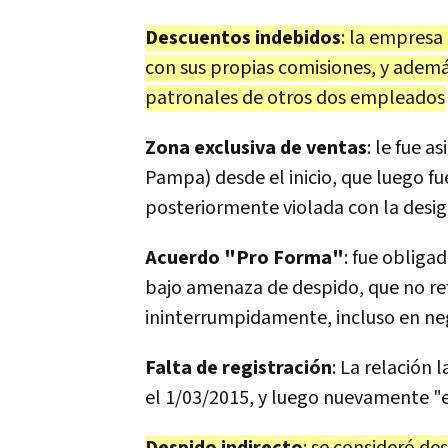
Descuentos indebidos
: la empresa
con sus propias comisiones, y ademá
patronales de otros dos empleados
Zona exclusiva de ventas
: le fue 
Pampa) desde el inicio, que luego f
posteriormente violada con la desi
Acuerdo "Pro Forma"
: fue obliga
bajo amenaza de despido, que no ref
ininterrumpidamente, incluso en ne
Falta de registración
: La relación 
el 1/03/2015, y luego nuevamente "