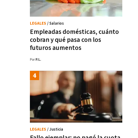
LEGALES
/ Salarios
Empleadas domésticas, cuánto
cobran y qué pasa con los
futuros aumentos
Por
P.L.
LEGALES
/ Justicia
Fallo ejemplar: no pagó la cuota