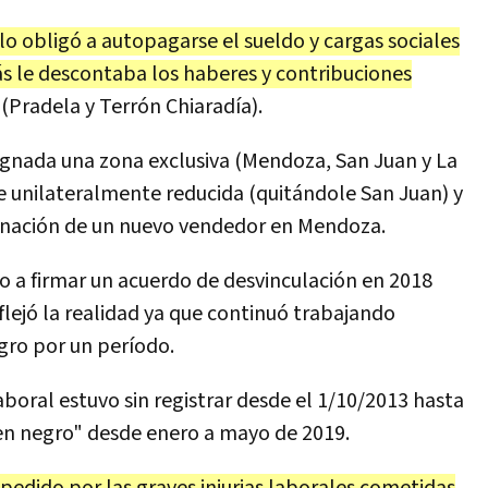
 lo obligó a autopagarse el sueldo y cargas sociales
s le descontaba los haberes y contribuciones
(Pradela y Terrón Chiaradía).
asignada una zona exclusiva (Mendoza, San Juan y La
ue unilateralmente reducida (quitándole San Juan) y
gnación de un nuevo vendedor en Mendoza.
do a firmar un acuerdo de desvinculación en 2018
lejó la realidad ya que continuó trabajando
gro por un período.
laboral estuvo sin registrar desde el 1/10/2013 hasta
en negro" desde enero a mayo de 2019.