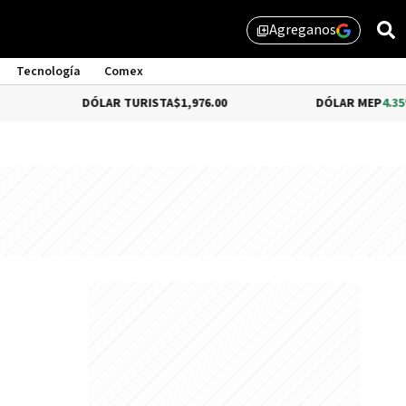
Agreganos
library_add
Tecnología
Comex
DÓLAR TURISTA
$1,976.00
DÓLAR MEP
4.35%
$1,579.46