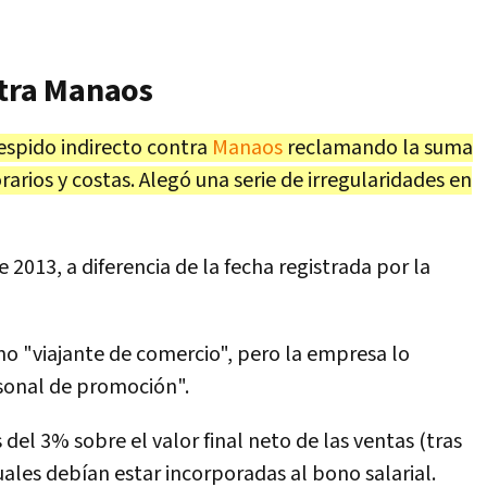
ntra Manaos
spido indirecto contra
Manaos
reclamando la suma
arios y costas. Alegó una serie de irregularidades en
e 2013, a diferencia de la fecha registrada por la
mo "viajante de comercio", pero la empresa lo
sonal de promoción".
del 3% sobre el valor final neto de las ventas (tras
ales debían estar incorporadas al bono salarial.