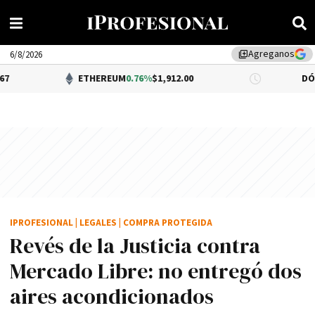
Agreganos
library_add
6/8/2026
ETHEREUM
0.76%
$1,912.00
DÓLAR BNA
0.3
IPROFESIONAL
|
LEGALES
|
COMPRA PROTEGIDA
Revés de la Justicia contra
Mercado Libre: no entregó dos
aires acondicionados