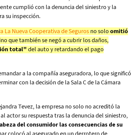
te cumplió con la denuncia del siniestro y la
ra su inspección.
ra La Nueva Cooperativa de Seguros
no solo
omitió
sino que también se negó a cubrir los daños,
ión total"
del auto y retardando el pago
emandar a la compañía aseguradora, lo que significó
erminar con la decisión de la Sala C de la Cámara
lejandra Tevez, la empresa no solo no acreditó la
l actor su respuesta tras la denuncia del siniestro,
abeza del consumidor las consecuencias de su
onar colocó al asegurado en un derrotero de