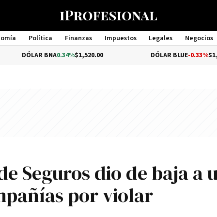
nomía
Política
Finanzas
Impuestos
Legales
Negocios
Management
AR BNA
0.34%
$1,520.00
DÓLAR BLUE
-0.33%
$1,540.00
de Seguros dio de baja a 
mpañías por violar