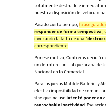
totalmente destruido e inmediatamen
puesta a disposición del vehículo pa
Pasado cierto tiempo,
la asegurado
responder de forma tempestiva
, 
invocando la falta de una "
destrucc
correspondiente.
Por ese motivo, Contreras decidió d
un derrotero judicial que acaba de t
Nacional en lo Comercial.
Para las juezas Matilde Ballerini y A
efectiva imposibilidad de comunicar a
sino que incluso
intentó poner en c
reprochable inactividad
. Ese acci