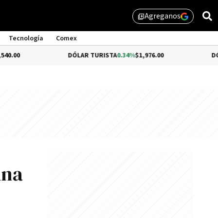
Agreganos
library_add
Tecnología
Comex
DÓLAR TURISTA
0.34%
$1,976.00
DÓLAR MEP
-0
una