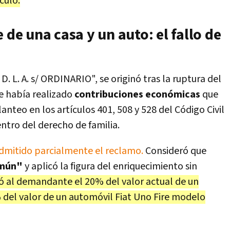
culo.
 de una casa y un auto: el fallo de
. D. L. A. s/ ORDINARIO", se originó tras la ruptura del
ue había realizado
contribuciones económicas
que
lanteo en los artículos 401, 508 y 528 del Código Civil
ntro del derecho de familia.
admitido parcialmente el reclamo.
Consideró que
omún"
y aplicó la figura del enriquecimiento sin
ó al demandante el 20% del valor actual de un
 del valor de un automóvil Fiat Uno Fire modelo