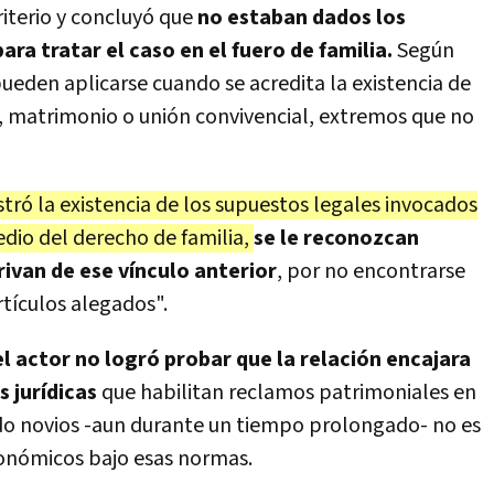
iterio y concluyó que
no estaban dados los
ra tratar el caso en el fuero de familia.
Según
ueden aplicarse cuando se acredita la existencia de
, matrimonio o unión convivencial, extremos que no
ró la existencia de los supuestos legales invocados
edio del derecho de familia,
se le reconozcan
rivan de ese vínculo anterior
, por no encontrarse
tículos alegados".
l actor no logró probar que la relación encajara
 jurídicas
que habilitan reclamos patrimoniales en
sido novios -aun durante un tiempo prolongado- no es
conómicos bajo esas normas.