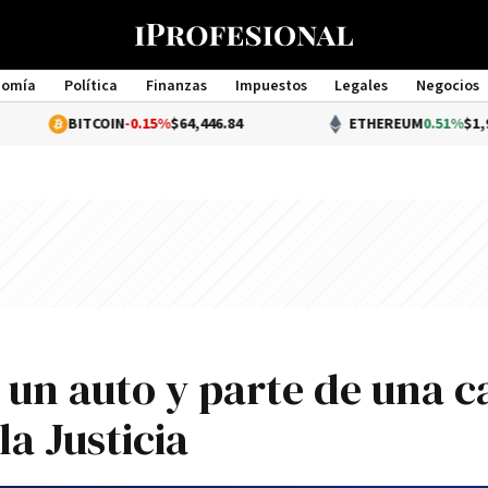
nomía
Política
Finanzas
Impuestos
Legales
Negocios
Management
BITCOIN
-0.15%
$64,446.84
ETHEREUM
0.51%
$1,907.20
un auto y parte de una c
a Justicia