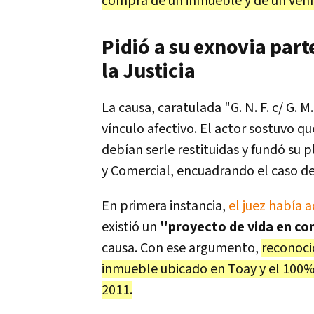
compra de un inmueble y de un vehí
Pidió a su exnovia parte
la Justicia
La causa, caratulada "G. N. F. c/ G. M
vínculo afectivo. El actor sostuvo q
debían serle restituidas y fundó su p
y Comercial, encuadrando el caso de
En primera instancia,
el juez había 
existió un
"proyecto de vida en c
causa. Con ese argumento,
reconoci
inmueble ubicado en Toay y el 100%
2011.