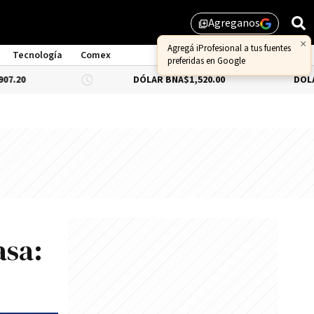
Agreganos
library_add
×
Agregá iProfesional a tus fuentes
Tecnología
Comex
preferidas en Google
DÓLAR BNA
$1,520.00
DÓLAR BLUE
-0
asa: