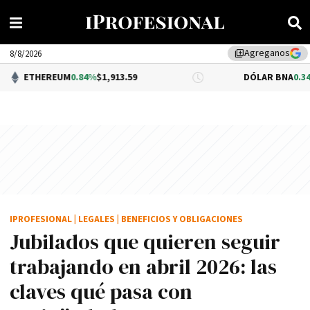
Agreganos
library_add
8/8/2026
EUM
0.84%
$1,913.59
DÓLAR BNA
0.34%
$1,520.00
IPROFESIONAL
|
LEGALES
|
BENEFICIOS Y OBLIGACIONES
Jubilados que quieren seguir
trabajando en abril 2026: las
claves qué pasa con