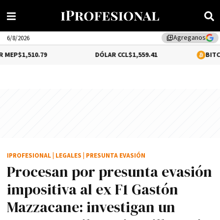
Agreganos
library_add
6/8/2026
.79
DÓLAR CCL
$1,559.41
BITCOIN
0.16%
$64
IPROFESIONAL
|
LEGALES
|
PRESUNTA EVASIÓN
Procesan por presunta evasión
impositiva al ex F1 Gastón
Mazzacane: investigan un