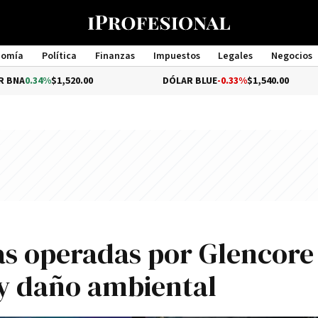
nomía
Política
Finanzas
Impuestos
Legales
Negocios
Management
%
$1,520.00
DÓLAR BLUE
-0.33%
$1,540.00
D
s operadas por Glencore
y daño ambiental