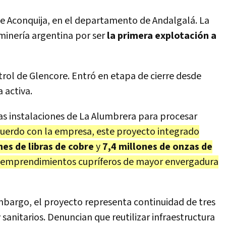
 de Aconquija, en el departamento de Andalgalá. La
minería argentina por ser
la primera explotación a
rol de Glencore. Entró en etapa de cierre desde
a activa.
las instalaciones de La Alumbrera para procesar
uerdo con la empresa, este proyecto integrado
nes de libras de cobre
y
7,4 millones de onzas de
los emprendimientos cupríferos de mayor envergadura
embargo, el proyecto representa continuidad de tres
sanitarios. Denuncian que reutilizar infraestructura