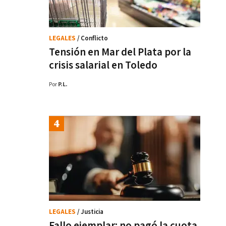
LEGALES
/ Conflicto
Tensión en Mar del Plata por la
crisis salarial en Toledo
Por
P.L.
LEGALES
/ Justicia
Fallo ejemplar: no pagó la cuota