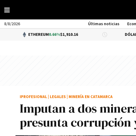
8/8/2026
Últimas noticias
Eco
ETHEREUM
0.66%
$1,910.16
DÓLAR BNA
0.34
IPROFESIONAL
|
LEGALES
|
MINERÍA EN CATAMARCA
Imputan a dos minera
presunta corrupción 