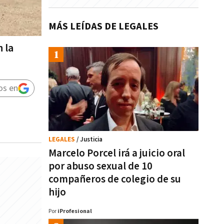
MÁS LEÍDAS DE LEGALES
 la
os en
LEGALES
/ Justicia
Marcelo Porcel irá a juicio oral
por abuso sexual de 10
compañeros de colegio de su
hijo
Por
iProfesional