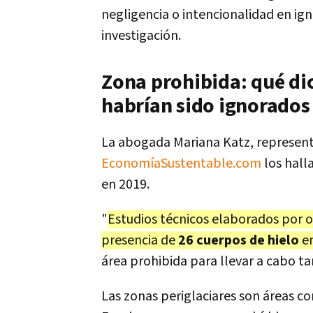
negligencia o intencionalidad en ignor
investigación.
Zona prohibida: qué dic
habrían sido ignorados
La abogada Mariana Katz, represent
EconomíaSustentable.com
los hal
en 2019.
"
Estudios técnicos elaborados por o
presencia de
26 cuerpos de hielo
en
área prohibida para llevar a cabo ta
Las zonas periglaciares son áreas 