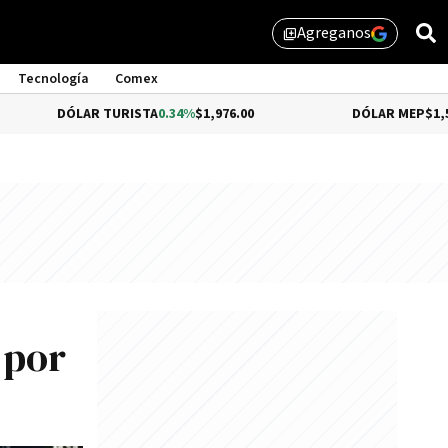
Agreganos
library_add
Tecnología
Comex
ÓLAR TURISTA
0.34%
$1,976.00
DÓLAR MEP
$1,510.79
 por