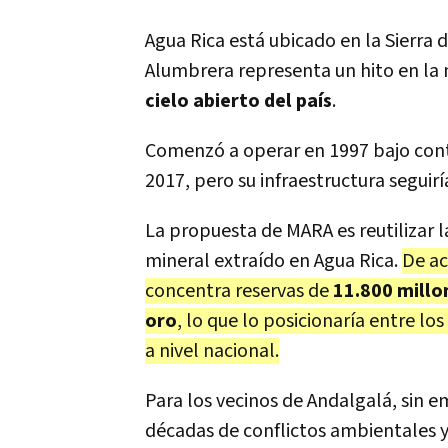
Agua Rica está ubicado en la Sierra
Alumbrera representa un hito en la 
cielo abierto del país
.
Comenzó a operar en 1997 bajo cont
2017, pero su infraestructura seguirí
La propuesta de MARA es reutilizar 
mineral extraído en Agua Rica.
De ac
concentra reservas de
11.800 millo
oro
, lo que lo posicionaría entre 
a nivel nacional.
Para los vecinos de Andalgalá, sin 
décadas de conflictos ambientales y 