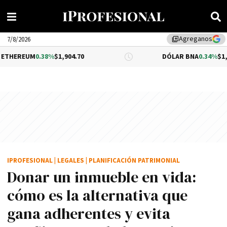
Agreganos
library_add
7/8/2026
.38%
$1,904.70
DÓLAR BNA
0.34%
$1,520.00
IPROFESIONAL
|
LEGALES
|
PLANIFICACIÓN PATRIMONIAL
Donar un inmueble en vida:
cómo es la alternativa que
gana adherentes y evita