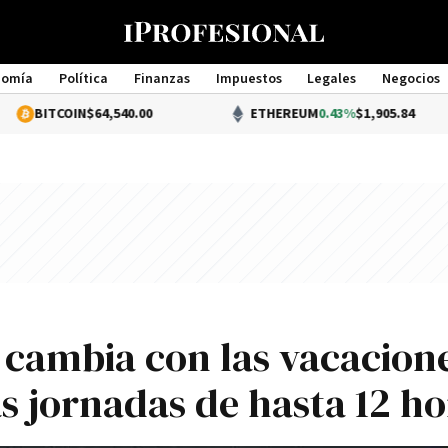
nomía
Política
Finanzas
Impuestos
Legales
Negocios
Management
OIN
$64,540.00
ETHEREUM
0.43%
$1,905.84
 cambia con las vacacion
as jornadas de hasta 12 ho