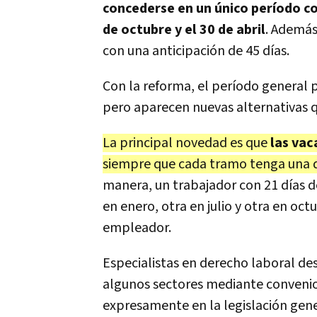
concederse en un único período c
de octubre y el 30 de abril
. Además
con una anticipación de 45 días.
Con la reforma, el período general p
pero aparecen nuevas alternativas q
La principal novedad es que
las vac
siempre que cada tramo tenga una du
manera, un trabajador con 21 días 
en enero, otra en julio y otra en oc
empleador.
Especialistas en derecho laboral de
algunos sectores mediante convenio
expresamente en la legislación gene