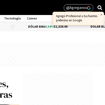
Agreganos
library_add
Tecnología
Comex
DÓLAR BNA
0.34%
$1,520.00
DÓLAR BLUE
$1,540.
es,
ras