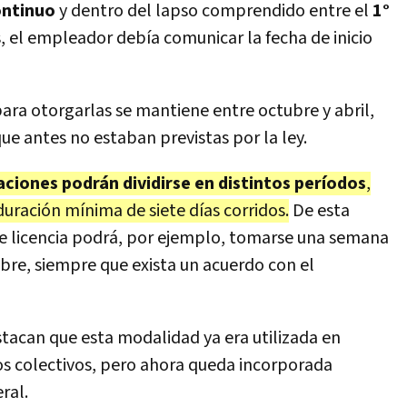
ontinuo
y dentro del lapso comprendido entre el
1°
, el empleador debía comunicar la fecha de inicio
ara otorgarlas se mantiene entre octubre y abril,
ue antes no estaban previstas por la ley.
aciones podrán dividirse en distintos períodos
,
ración mínima de siete días corridos.
De esta
de licencia podrá, por ejemplo, tomarse una semana
tubre, siempre que exista un acuerdo con el
stacan que esta modalidad ya era utilizada en
s colectivos, pero ahora queda incorporada
ral.