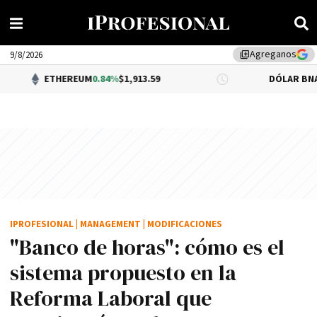
Agreganos
library_add
9/8/2026
HEREUM
0.84%
$1,913.59
DÓLAR BNA
0.34%
$1,520
IPROFESIONAL
|
MANAGEMENT
|
MODIFICACIONES
"Banco de horas": cómo es el
sistema propuesto en la
Reforma Laboral que