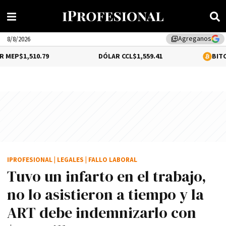
Agreganos
library_add
8/8/2026
.79
DÓLAR CCL
$1,559.41
BITCOIN
0.12%
$6
IPROFESIONAL
|
LEGALES
|
FALLO LABORAL
Tuvo un infarto en el trabajo,
no lo asistieron a tiempo y la
ART debe indemnizarlo con