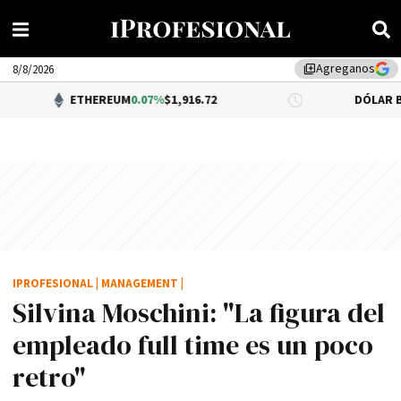
Agreganos
library_add
8/8/2026
ETHEREUM
0.07%
$1,916.72
DÓLAR BNA
$1,520.00
IPROFESIONAL
|
MANAGEMENT
|
Silvina Moschini: "La figura del
empleado full time es un poco
retro"