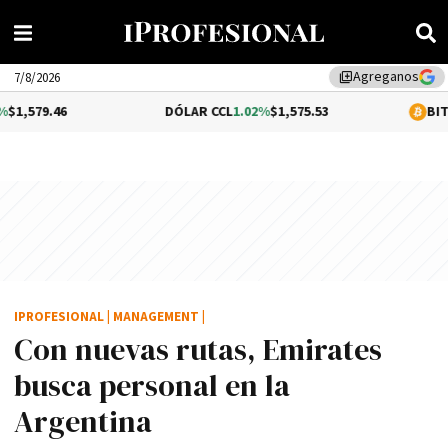
Agreganos
library_add
7/8/2026
DÓLAR CCL
1.02%
$1,575.53
BITCOIN
-0.42
IPROFESIONAL
|
MANAGEMENT
|
Con nuevas rutas, Emirates
busca personal en la
Argentina