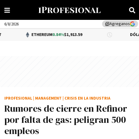
Agreganos
library_add
6/8/2026
ETHEREUM
0.84%
$1,913.59
DÓLAR BNA
0.34%
IPROFESIONAL
|
MANAGEMENT
|
CRISIS EN LA INDUSTRIA
Rumores de cierre en Refinor
por falta de gas: peligran 500
empleos