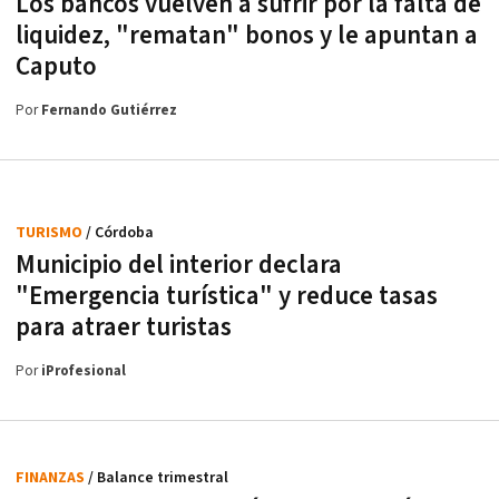
Los bancos vuelven a sufrir por la falta de
liquidez, "rematan" bonos y le apuntan a
Caputo
Por
Fernando Gutiérrez
TURISMO
/ Córdoba
Municipio del interior declara
"Emergencia turística" y reduce tasas
para atraer turistas
Por
iProfesional
FINANZAS
/ Balance trimestral