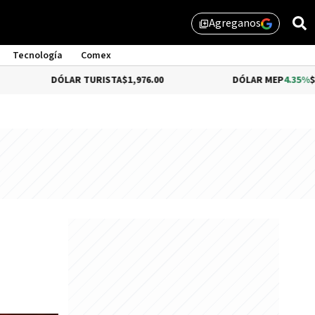
Agreganos
library_add
Tecnología
Comex
DÓLAR TURISTA
$1,976.00
DÓLAR MEP
4.35%
$1,579.46