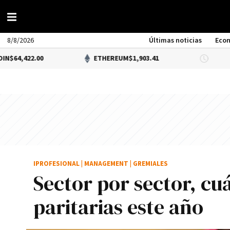
8/8/2026
Últimas noticias
Eco
22.00
ETHEREUM
$1,903.41
DÓLA
IPROFESIONAL
|
MANAGEMENT
|
GREMIALES
Sector por sector, cu
paritarias este año