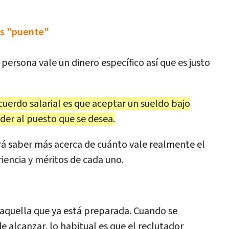
ías "puente"
persona vale un dinero específico así que es justo
cuerdo salarial es que aceptar un sueldo bajo
der al puesto que se desea.
rá saber más acerca de cuánto vale realmente el
riencia y méritos de cada uno.
 aquella que ya está preparada. Cuando se
 alcanzar, lo habitual es que el reclutador