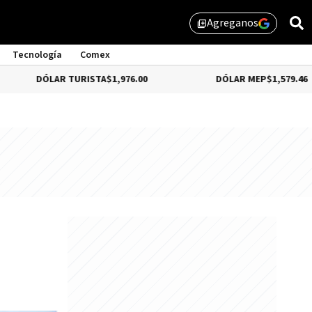
Agreganos
library_add
Tecnología
Comex
ÓLAR TURISTA
$1,976.00
DÓLAR MEP
$1,579.46