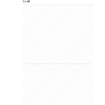
Por
IM