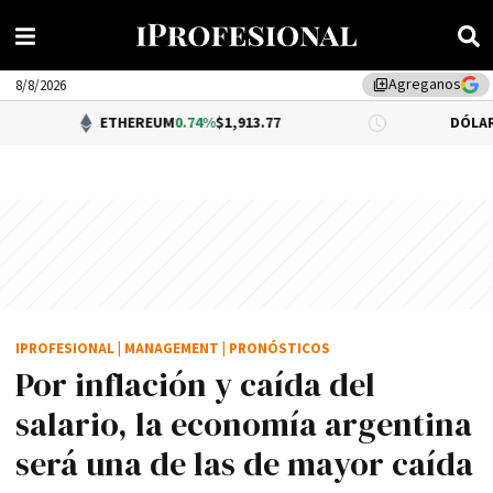
Agreganos
library_add
8/8/2026
ETHEREUM
0.74%
$1,913.77
DÓLAR BNA
$1,520
IPROFESIONAL
|
MANAGEMENT
|
PRONÓSTICOS
Por inflación y caída del
salario, la economía argentina
será una de las de mayor caída