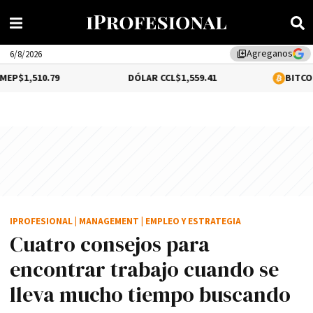
Agreganos
library_add
6/8/2026
79
DÓLAR CCL
$1,559.41
BITCOIN
0.18%
$64,
IPROFESIONAL
|
MANAGEMENT
|
EMPLEO Y ESTRATEGIA
Cuatro consejos para
encontrar trabajo cuando se
lleva mucho tiempo buscando