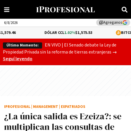
Agreganos
library_add
6/8/2026
DÓLAR CCL
1.02%
$1,575.53
BITCOIN
-0.17%
$6
EN VIVO | El Senado debate la Ley de
Último Momento:
Gobierno
Propiedad Privada sin la reforma de tierras extranjeras
→
Seguí leyendo
IPROFESIONAL
|
MANAGEMENT
|
EXPATRIADOS
¿La única salida es Ezeiza?: se
multiplican las consultas de