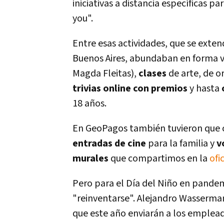
iniciativas a distancia específicas p
you".
Entre esas actividades, que se exte
Buenos Aires, abundaban en forma v
Magda Fleitas),
clases
de arte, de o
trivias online con premios
y hasta
18 años.
En GeoPagos también tuvieron que 
entradas de cine
para la familia y
v
murales
que compartimos en la
ofi
Pero para el Día del Niño en pandem
"reinventarse". Alejandro Wasserm
que este año enviarán a los emplea