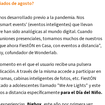
riados de agosto?
os desarrollado previo a la pandemia. Nos
mart events' (eventos inteligentes) que llevan
e han sido analógicas al mundo digital. Cuando
 reuniones presenciales, tomamos muchos de nuestros
que ahora FiestÓN en Casa, con eventos a distancia",
ky, cofundador de Wonderlab.
mento en el que el usuario recibe una pulsera
licación. A través de la misma accede a participar en
gramas, cabinas inteligentes de fotos, etc. FiestÓN
tado a adolescentes llamado "We Are Lights" y este
os a distancia específicamente
para el Día del Niño.
 experiencias,
Bigbox,
este año por primera vez