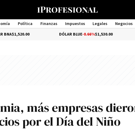
nomía
Política
Finanzas
Impuestos
Legales
Negocios
Management
,520.00
DÓLAR BLUE
-0.66%
$1,530.00
DÓL
emia, más empresas diero
ios por el Día del Niño