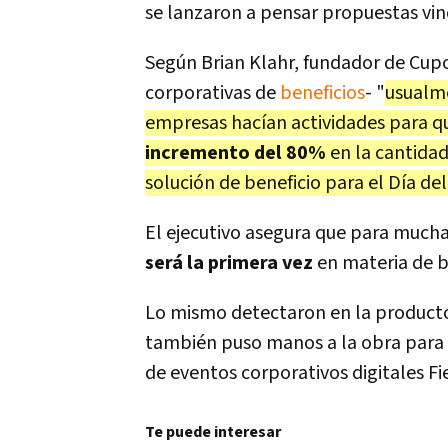
se lanzaron a pensar propuestas vin
Según Brian Klahr, fundador de Cup
corporativas de
beneficios
- "
usualme
empresas hacían actividades para qu
incremento del 80%
en la cantida
solución de beneficio para el Día d
El ejecutivo asegura que para muc
será la primera vez
en materia de b
Lo mismo detectaron en la producto
también puso manos a la obra para
de eventos corporativos digitales F
Te puede interesar