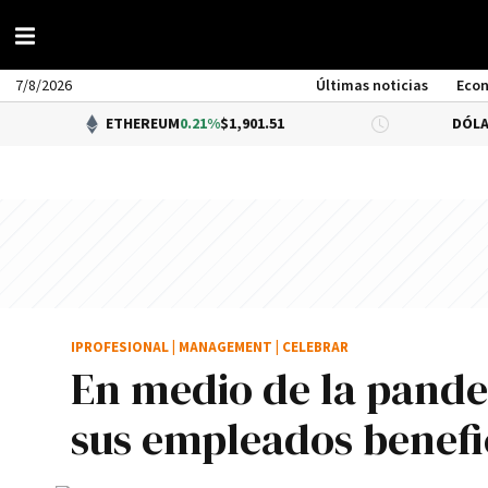
7/8/2026
Últimas noticias
Eco
ETHEREUM
0.21%
$1,901.51
DÓLAR BNA
$1
IPROFESIONAL
|
MANAGEMENT
|
CELEBRAR
En medio de la pand
sus empleados benefic