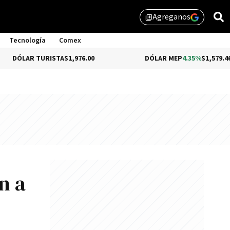
Agreganos
library_add
Tecnología
Comex
AR TURISTA
$1,976.00
DÓLAR MEP
4.35%
$1,579.46
n a