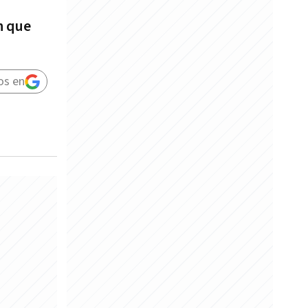
n que
os en