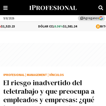
Agreganos
library_add
9/8/2026
DÓLAR CCL
0.36%
$1,581.24
BITCOIN
1.02%
$64
IPROFESIONAL
|
MANAGEMENT
|
VÍNCULOS
El riesgo inadvertido del
teletrabajo y que preocupa a
empleados y empresas: ¿qué