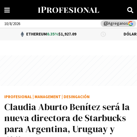
Agreganos
library_add
10/8/2026
ETHEREUM
0.35%
$1,927.09
DÓLAR BNA
$1,520.0
IPROFESIONAL
|
MANAGEMENT
|
DESINGACIÓN
Claudia Aburto Benítez será la
nueva directora de Starbucks
para Argentina, Uruguay y