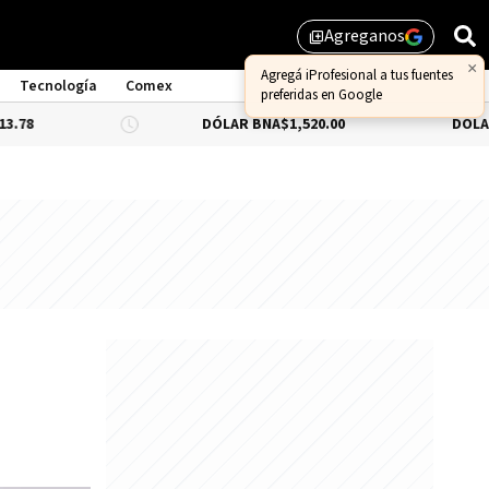
Agreganos
library_add
Tecnología
Comex
DÓLAR BNA
$1,520.00
DÓLAR BLUE
-0.66