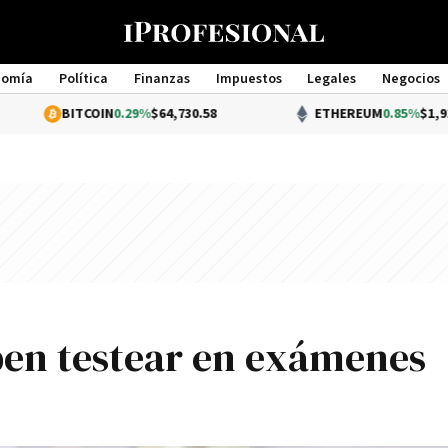
nomía
Política
Finanzas
Impuestos
Legales
Negocios
Management
TCOIN
0.29%
$64,730.58
ETHEREUM
0.85%
$1,913.78
ben testear en exámenes