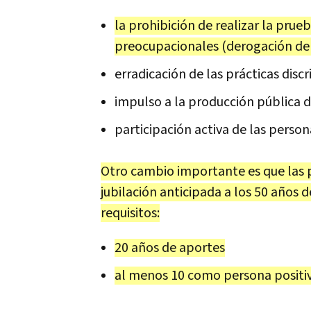
la prohibición de realizar la pru
preocupacionales (derogación del
erradicación de las prácticas discr
impulso a la producción pública
participación activa de las person
Otro cambio importante es que las 
jubilación anticipada a los 50 años 
requisitos:
20 años de aportes
al menos 10 como persona positi