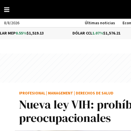
8/8/2026
Últimas noticias
Eco
5%
$1,519.13
DÓLAR CCL
1.07%
$1,576.21
BI
IPROFESIONAL
|
MANAGEMENT
|
DERECHOS DE SALUD
Nueva ley VIH: prohí
preocupacionales