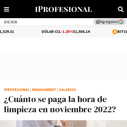
Agreganos
library_add
8/8/2026
DÓLAR CCL
-1.25%
$1,556.14
BITCOIN
1%
$64,91
IPROFESIONAL
|
MANAGEMENT
|
SALARIOS
¿Cuánto se paga la hora de
limpieza en noviembre 2022?