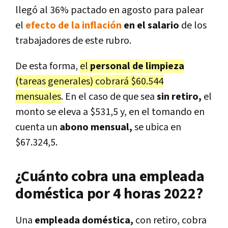
llegó al 36% pactado en agosto para palear
el
efecto de la inflación
en el salario
de los
trabajadores de este rubro.
De esta forma,
el
personal de limpieza
(tareas generales) cobrará $60.544
mensuales
. En el caso de que sea
sin retiro,
el
monto se eleva a $531,5 y, en el tomando en
cuenta un
abono mensual,
se ubica en
$67.324,5.
¿Cuánto cobra una empleada
doméstica por 4 horas 2022?
Una
empleada doméstica,
con retiro, cobra