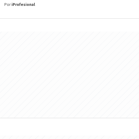
Por
iProfesional