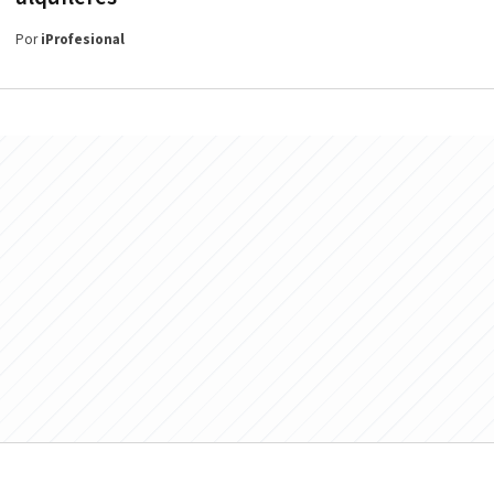
Por
iProfesional