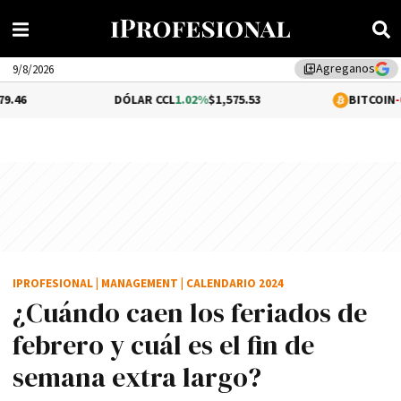
Agreganos
library_add
9/8/2026
DÓLAR CCL
1.02%
$1,575.53
BITCOIN
-0.42%
$64,271.
IPROFESIONAL
|
MANAGEMENT
|
CALENDARIO 2024
¿Cuándo caen los feriados de
febrero y cuál es el fin de
semana extra largo?