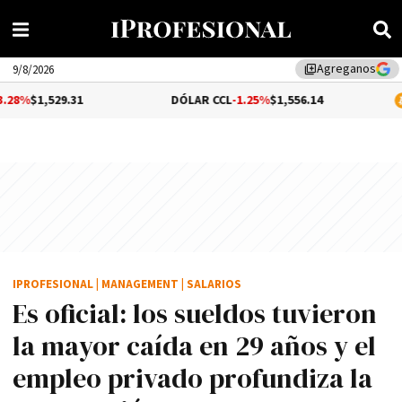
Agreganos
library_add
9/8/2026
31
DÓLAR CCL
-1.25%
$1,556.14
BITCOIN
$6
IPROFESIONAL
|
MANAGEMENT
|
SALARIOS
Es oficial: los sueldos tuvieron
la mayor caída en 29 años y el
empleo privado profundiza la