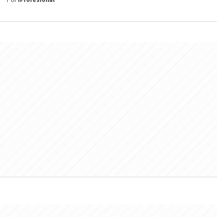
Por
iProfesional