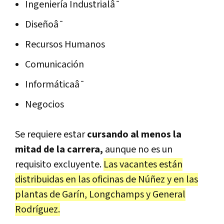
Ingeniería Industrialâ¯
Diseñoâ¯
Recursos Humanos
Comunicación
Informáticaâ¯
Negocios
Se requiere estar
cursando al menos la
mitad de la carrera,
aunque no es un
requisito excluyente.
Las vacantes están
distribuidas en las oficinas de Núñez y en las
plantas de Garín, Longchamps y General
Rodríguez.