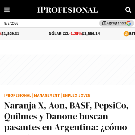
Agreganos
library_add
8/8/2026
DÓLAR CCL
-1.25%
$1,556.14
BITCOIN
-0.01
IPROFESIONAL
|
MANAGEMENT
|
EMPLEO JOVEN
Naranja X, Aon, BASF, PepsiCo,
Quilmes y Danone buscan
pasantes en Argentina: ¿cómo