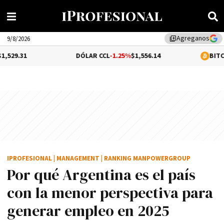
Agreganos
library_add
9/8/2026
DÓLAR CCL
-1.25%
$1,556.14
BITCOIN
0.1%
$64,8
IPROFESIONAL
|
MANAGEMENT
|
RANKING MANPOWERGROUP
Por qué Argentina es el país
con la menor perspectiva para
generar empleo en 2025