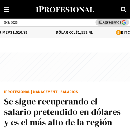
Agreganos
library_add
8/8/2026
.79
DÓLAR CCL
$1,559.41
BITCOIN
0.12%
$64
IPROFESIONAL
|
MANAGEMENT
|
SALARIOS
Se sigue recuperando el
salario pretendido en dólares
y es el más alto de la región