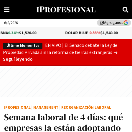
Agreganos
library_add
6/8/2026
,520.00
DÓLAR BLUE
-0.33%
$1,540.00
DÓLA
EN VIVO | El Senado debate la Ley de
Último Momento:
Gobierno
Propiedad Privada sin la reforma de tierras extranjeras
→
Seguí leyendo
IPROFESIONAL
|
MANAGEMENT
|
REORGANIZACIÓN LABORAL
Semana laboral de 4 días: qué
empresas la están adoptando