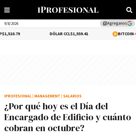
Agreganos
library_add
9/8/2026
DÓLAR CCL
$1,559.41
BITCOIN
-0.44%
$64,25
IPROFESIONAL
|
MANAGEMENT
|
SALARIOS
¿Por qué hoy es el Día del
Encargado de Edificio y cuánto
cobran en octubre?