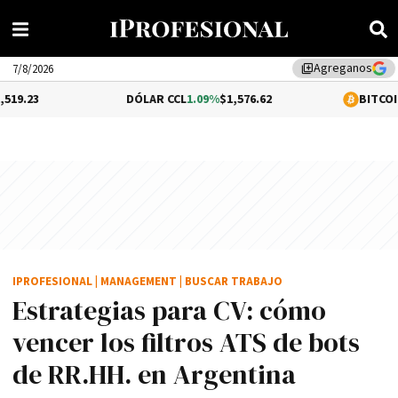
Agreganos
library_add
7/8/2026
DÓLAR CCL
1.09%
$1,576.62
BITCOIN
0.48%
$64,8
IPROFESIONAL
|
MANAGEMENT
|
BUSCAR TRABAJO
Estrategias para CV: cómo
vencer los filtros ATS de bots
de RR.HH. en Argentina