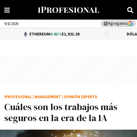
Agreganos
library_add
9/8/2026
ETHEREUM
0.41%
$1,921.28
DÓLAR BNA
$1,520
IPROFESIONAL
|
MANAGEMENT
|
OPINIÓN EXPERTA
Cuáles son los trabajos más
seguros en la era de la IA