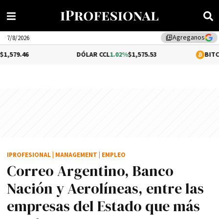
Agreganos
library_add
7/8/2026
DÓLAR CCL
1.02%
$1,575.53
BITCOIN
0.21%
$6
IPROFESIONAL
|
MANAGEMENT
|
EMPLEO
Correo Argentino, Banco
Nación y Aerolíneas, entre las
empresas del Estado que más