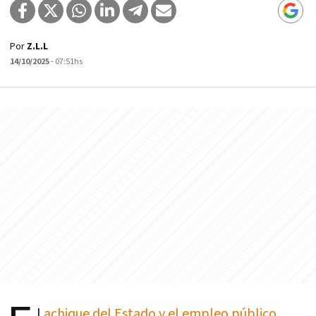
Por
Z.L.L
14/10/2025
- 07:51hs
l
achique del Estado y el empleo público