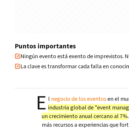
Puntos importantes
Ningún evento está exento de imprevistos. Ni
La clave es transformar cada falla en conoci
E
l
negocio de los eventos
en el mun
industria global de "event manag
un crecimiento anual cercano al 7%
más recursos a experiencias que forta