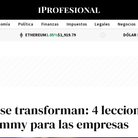
nomía
Política
Finanzas
Impuestos
Legales
Negocios
Management
ETHEREUM
1.05%
$1,919.79
DÓLAR BNA
$1,520
 se transforman: 4 leccio
rammy para las empresas