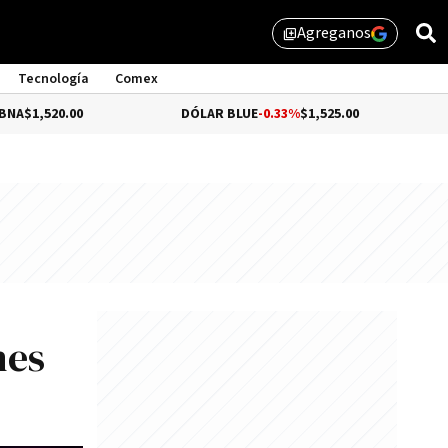
Agreganos
library_add
Tecnología
Comex
.00
DÓLAR BLUE
-0.33%
$1,525.00
DÓLAR T
nes