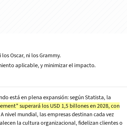
 los Oscar, ni los Grammy.
miento aplicable, y minimizar el impacto.
do está en plena expansión: según Statista, la
ement" superará los USD 1,5 billones en 2028, con
. A nivel mundial, las empresas destinan cada vez
lecen la cultura organizacional, fidelizan clientes o