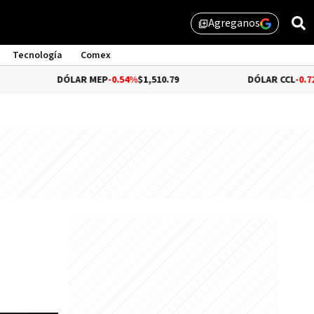
Agreganos
library_add
Tecnología
Comex
DÓLAR MEP
-0.54%
$1,510.79
DÓLAR CCL
-0.72%
$1,559.4