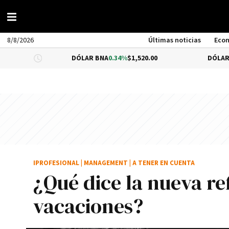
8/8/2026
Últimas noticias
Eco
DÓLAR BNA
0.34%
$1,520.00
DÓLAR BLUE
-0.33
IPROFESIONAL
|
MANAGEMENT
|
A TENER EN CUENTA
¿Qué dice la nueva re
vacaciones?